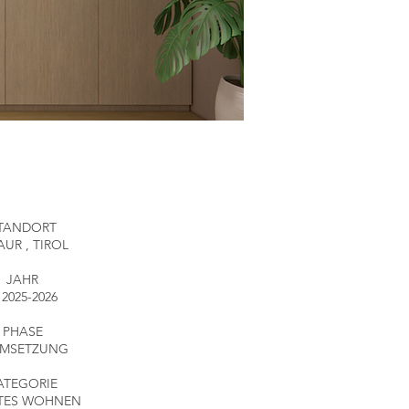
TANDORT
R , TIROL
JAHR
025-2026
PHASE
UMSETZUNG
ATEGORIE
ATES WOHNEN