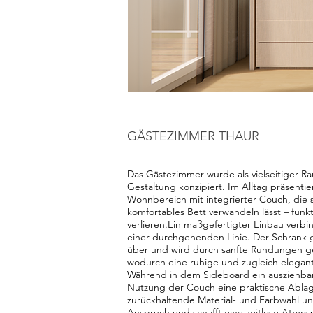
GÄSTEZIMMER THAUR
Das Gästezimmer wurde als vielseitiger Rau
Gestaltung konzipiert. Im Alltag präsentier
Wohnbereich mit integrierter Couch, die s
komfortables Bett verwandeln lässt – funkt
verlieren.Ein maßgefertigter Einbau verbi
einer durchgehenden Linie. Der Schrank g
über und wird durch sanfte Rundungen ges
wodurch eine ruhige und zugleich elegan
Während in dem Sideboard ein ausziehbarer
Nutzung der Couch eine praktische Ablage
zurückhaltende Material- und Farbwahl unt
Anspruch und schafft eine zeitlose Atmos