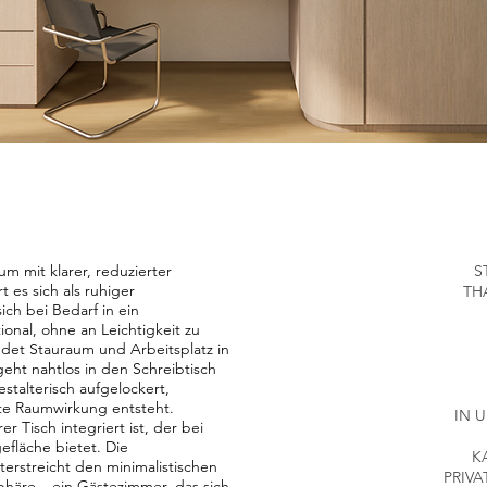
m mit klarer, reduzierter
S
t es sich als ruhiger
THAU
ich bei Bedarf in ein
ional, ohne an Leichtigkeit zu
ndet Stauraum und Arbeitsplatz in
2
eht nahtlos in den Schreibtisch
talterisch aufgelockert,
te Raumwirkung entsteht.
IN 
 Tisch integriert ist, der bei
fläche bietet. Die
K
erstreicht den minimalistischen
PRIV
phäre – ein Gästezimmer, das sich